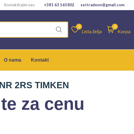
Kontaktirajte nas:
+381 63 565802
settradenn@gmail.com
0
0
Lista želja
Korpa
O nama
Kontakt
 NR 2RS TIMKEN
te za cenu