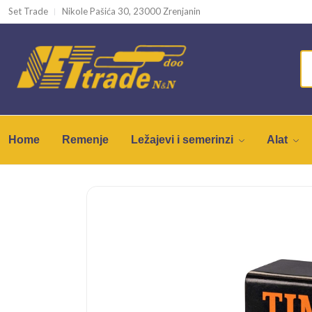
Set Trade
Nikole Pašića 30, 23000 Zrenjanin
Home
Remenje
Ležajevi i semerinzi
Alat